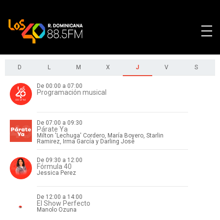
D
L
M
X
J
V
S
De 00:00 a 07:00
Programación musical
De 07:00 a 09:30
Párate Ya
Milton 'Lechuga' Cordero, María Boyero, Starlin
Ramirez, Irma García y Darling José
De 09:30 a 12:00
Fórmula 40
Jessica Perez
De 12:00 a 14:00
El Show Perfecto
Manolo Ozuna